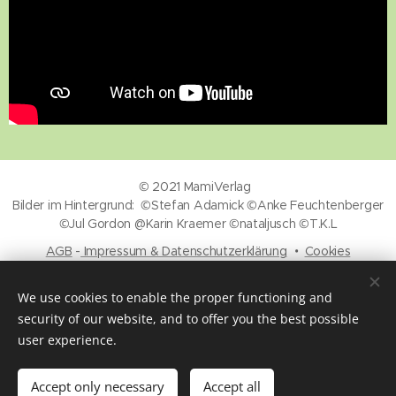
© 2021 MamiVerlag
Bilder im Hintergrund: ©Stefan Adamick ©Anke Feuchtenberger
©Jul Gordon @Karin Kraemer ©nataljusch ©T.K.L
AGB
-
Impressum & Datenschutzerklärung
Cookies
Languages
We use cookies to enable the proper functioning and
Deutsch
English
security of our website, and to offer you the best possible
user experience.
Out of stock
Accept only necessary
Accept all