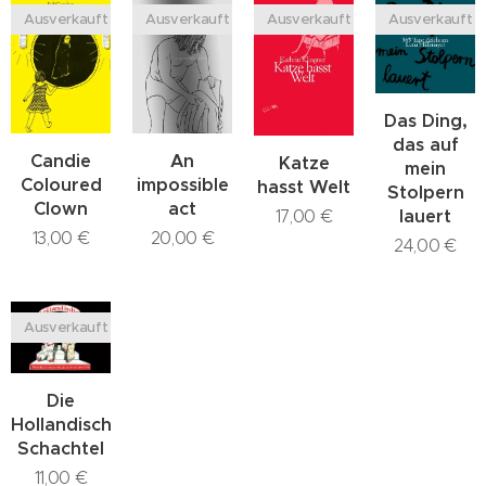
Ausverkauft
Ausverkauft
Ausverkauft
Ausverkauft
Das Ding,
das auf
Candie
An
Katze
mein
Coloured
impossible
hasst Welt
Stolpern
Clown
act
lauert
17,00
€
13,00
€
20,00
€
24,00
€
Ausverkauft
Die
Hollandische
Schachtel
11,00
€