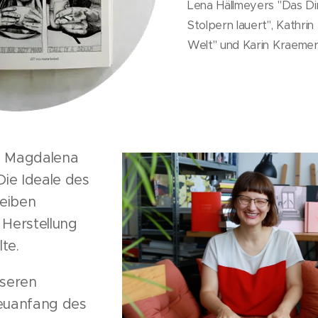
Lena Hällmeyers "Das Di
Stolpern lauert", Kathrin
Welt" und Karin Kraemers
 - Magdalena
Die Ideale des
leiben
 Herstellung
lte.
nseren
euanfang des