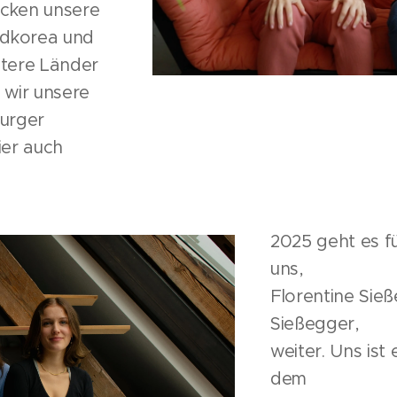
ecken unsere
üdkorea und
itere Länder
n wir unsere
urger
ier auch
2025 geht es f
uns,
Florentine Sie
Sießegger,
weiter. Uns ist 
dem