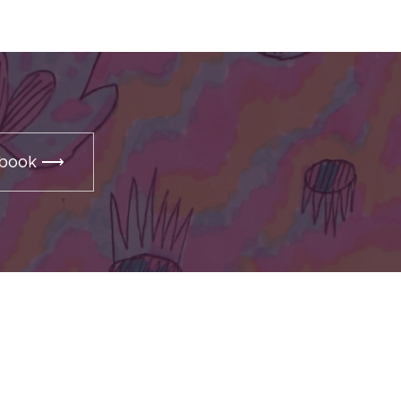
cebook ⟶