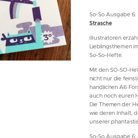
So-So Ausgabe 6: G
Strasche
Illustratoren erzä
Lieblingsthemen im
So-So-Hefte.
Mit den SO-SO-Hef
nicht nur die feinst
handlichen A6 For
auch noch euren H
Die Themen der He
wie deren Inhalt,
unserer phantastis
So-So Ausgabe 6: G